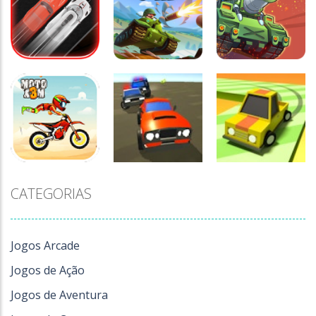
Capybara Clicker
-
Capybara Clicker é um dos des
Planet Clicker
-
Planet Clicker é um dos destaques
Jogos de
Jogos de
Poor Bunny
-
Poor Bunny é um dos destaques entre
Carros
Ação
Jogos de
Carros
Slot Car
Clash of
Racing
Hills of Steel
Tanks
211
262
255
Jogos de
Carros
Jogos de
Jogos de
CATEGORIAS
Ação
Carros
Endless Car
Moto X3M
Chase
Drift Boss
234
200
196
Jogos Arcade
Jogos de Ação
Jogos de Aventura