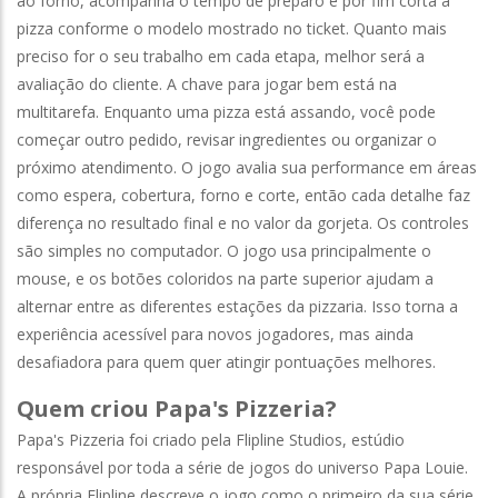
ao forno, acompanha o tempo de preparo e por fim corta a
pizza conforme o modelo mostrado no ticket. Quanto mais
preciso for o seu trabalho em cada etapa, melhor será a
avaliação do cliente. A chave para jogar bem está na
multitarefa. Enquanto uma pizza está assando, você pode
começar outro pedido, revisar ingredientes ou organizar o
próximo atendimento. O jogo avalia sua performance em áreas
como espera, cobertura, forno e corte, então cada detalhe faz
diferença no resultado final e no valor da gorjeta. Os controles
são simples no computador. O jogo usa principalmente o
mouse, e os botões coloridos na parte superior ajudam a
alternar entre as diferentes estações da pizzaria. Isso torna a
experiência acessível para novos jogadores, mas ainda
desafiadora para quem quer atingir pontuações melhores.
Quem criou Papa's Pizzeria?
Papa's Pizzeria foi criado pela Flipline Studios, estúdio
responsável por toda a série de jogos do universo Papa Louie.
A própria Flipline descreve o jogo como o primeiro da sua série