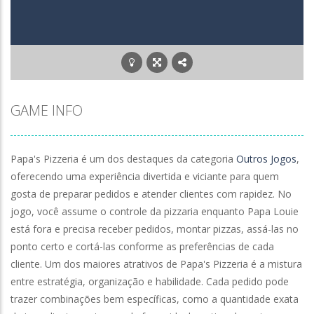
Planet Clicker
-
Planet Clicker é um dos destaques
Poor Bunny
-
Poor Bunny é um dos destaques entre
GAME INFO
Papa's Pizzeria é um dos destaques da categoria
Outros Jogos
,
oferecendo uma experiência divertida e viciante para quem
gosta de preparar pedidos e atender clientes com rapidez. No
jogo, você assume o controle da pizzaria enquanto Papa Louie
está fora e precisa receber pedidos, montar pizzas, assá-las no
ponto certo e cortá-las conforme as preferências de cada
cliente. Um dos maiores atrativos de Papa's Pizzeria é a mistura
entre estratégia, organização e habilidade. Cada pedido pode
trazer combinações bem específicas, como a quantidade exata