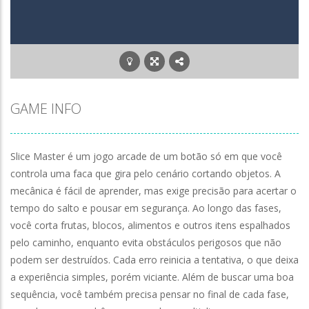
Planet Clicker
-
Planet Clicker é um dos destaques
Poor Bunny
-
Poor Bunny é um dos destaques entre
GAME INFO
Slice Master é um jogo arcade de um botão só em que você
controla uma faca que gira pelo cenário cortando objetos. A
mecânica é fácil de aprender, mas exige precisão para acertar o
tempo do salto e pousar em segurança. Ao longo das fases,
você corta frutas, blocos, alimentos e outros itens espalhados
pelo caminho, enquanto evita obstáculos perigosos que não
podem ser destruídos. Cada erro reinicia a tentativa, o que deixa
a experiência simples, porém viciante. Além de buscar uma boa
sequência, você também precisa pensar no final de cada fase,