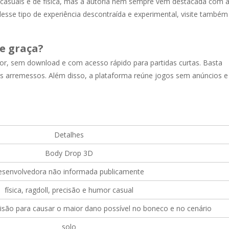
casuais e de física, mas a autoria nem sempre vem destacada com 
sse tipo de experiência descontraída e experimental, visite também
e graça?
r, sem download e com acesso rápido para partidas curtas. Basta
s arremessos. Além disso, a plataforma reúne jogos sem anúncios e
Detalhes
Body Drop 3D
esenvolvedora não informada publicamente
física, ragdoll, precisão e humor casual
isão para causar o maior dano possível no boneco e no cenário
solo