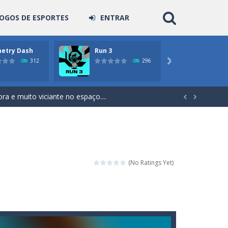
ótico, divertido e cheio de momentos...
JOGOS DE ESPORTES
ENTRAR
cos com a progressão automática dos...
etry Dash
Run 3
Bubble
iência rápida, intensa e cheia de desafios....
312
296

a e muito viciante no espaço....
imples, relaxante e muito viciante para...


eriência divertida, rápida e cheia de momentos...
a divertida e viciante para...
a simples, relaxante e muito viciante...
(No Ratings Yet)
les, relaxante e muito viciante para...
rápida e desafiadora para quem gosta...