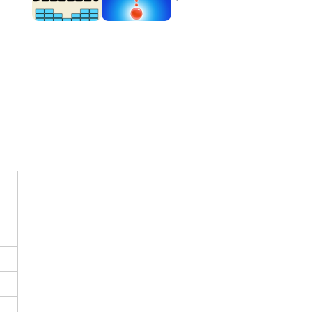
a
Play
Play
Play
Play
Play
Play