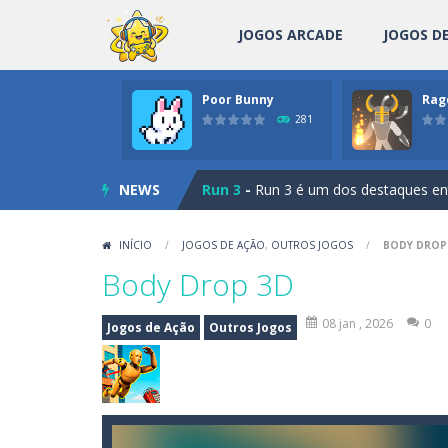
Ragdoll Hit
-
Ragdoll Hit é um jogo d
JOGOS ARCADE
JOGOS D
Idle Breakout
-
Idle Breakout é um j
Poor Bunny
Ragd
Geometry Dash
-
Geometry Dash é u
281
Run 3
-
Run 3 é um dos destaques entr
NEWS
Bubble Shooter
-
Bubble Shooter é u
A Small World Cup
-
A Small World C
INÍCIO
/
JOGOS DE AÇÃO
,
OUTROS JOGOS
/
BODY DROP
Papa’s Pizzeria
-
Papa’s Pizzeria é 
Body Drop 3D
Capybara Clicker
-
Capybara Clicker
08 jan , 2026
0
Jogos de Ação
Outros Jogos
Planet Clicker
-
Planet Clicker é um 
Poor Bunny
-
Poor Bunny é um dos de