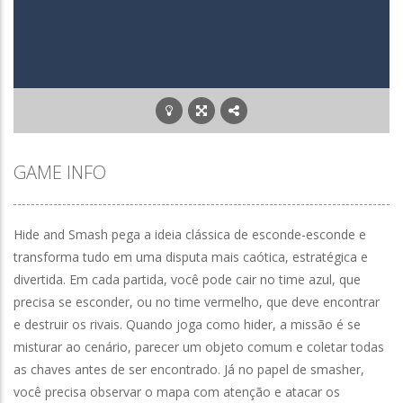
Capybara Clicker
-
Capybara Clicker é um dos des
Planet Clicker
-
Planet Clicker é um dos destaques
Poor Bunny
-
Poor Bunny é um dos destaques entre
GAME INFO
Hide and Smash pega a ideia clássica de esconde-esconde e
transforma tudo em uma disputa mais caótica, estratégica e
divertida. Em cada partida, você pode cair no time azul, que
precisa se esconder, ou no time vermelho, que deve encontrar
e destruir os rivais. Quando joga como hider, a missão é se
misturar ao cenário, parecer um objeto comum e coletar todas
as chaves antes de ser encontrado. Já no papel de smasher,
você precisa observar o mapa com atenção e atacar os