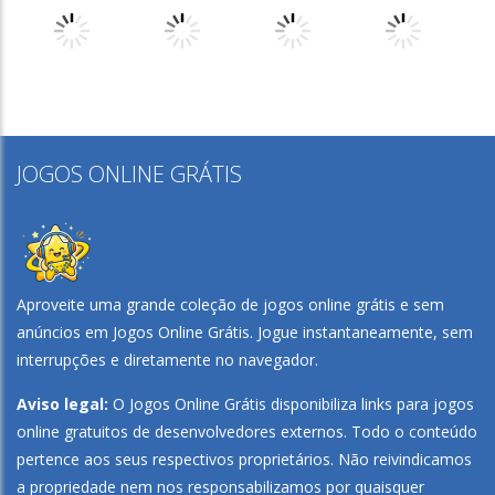
Play
Play
Play
Play
JOGOS ONLINE GRÁTIS
Play
Play
Play
Play
Aproveite uma grande coleção de jogos online grátis e sem
anúncios em
Jogos Online Grátis
. Jogue instantaneamente, sem
interrupções e diretamente no navegador.
Aviso legal:
O Jogos Online Grátis disponibiliza links para jogos
online gratuitos de desenvolvedores externos. Todo o conteúdo
pertence aos seus respectivos proprietários. Não reivindicamos
a propriedade nem nos responsabilizamos por quaisquer