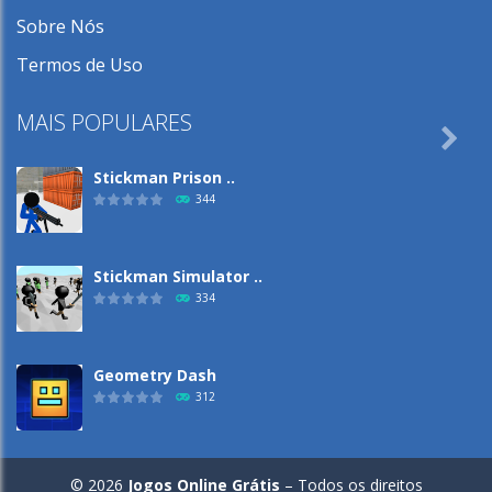
Sobre Nós
Termos de Uso
MAIS POPULARES

Stickman Prison ..
344
Stickman Simulator ..
334
Geometry Dash
312
Capybara Clicker
© 2026
Jogos Online Grátis
– Todos os direitos