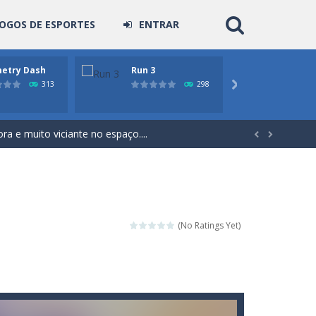
ótico, divertido e cheio de momentos...
JOGOS DE ESPORTES
ENTRAR
cos com a progressão automática dos...
etry Dash
Run 3
Bubble
iência rápida, intensa e cheia de desafios....
313
298

a e muito viciante no espaço....
imples, relaxante e muito viciante para...


eriência divertida, rápida e cheia de momentos...
a divertida e viciante para...
a simples, relaxante e muito viciante...
(No Ratings Yet)
les, relaxante e muito viciante para...
rápida e desafiadora para quem gosta...