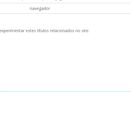
navegador
xperimentar estes títulos relacionados no site: