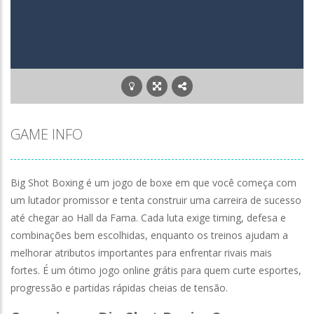
Capybara Clicker
-
Capybara Clicker é um dos des
Planet Clicker
-
Planet Clicker é um dos destaques
Poor Bunny
-
Poor Bunny é um dos destaques entre
GAME INFO
Big Shot Boxing é um jogo de boxe em que você começa com
um lutador promissor e tenta construir uma carreira de sucesso
até chegar ao Hall da Fama. Cada luta exige timing, defesa e
combinações bem escolhidas, enquanto os treinos ajudam a
melhorar atributos importantes para enfrentar rivais mais
fortes. É um ótimo jogo online grátis para quem curte esportes,
progressão e partidas rápidas cheias de tensão.