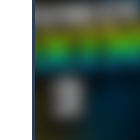
Capybara Clicker
-
Capybara Clicker
Planet Clicker
-
Planet Clicker é um 
Poor Bunny
-
Poor Bunny é um dos de