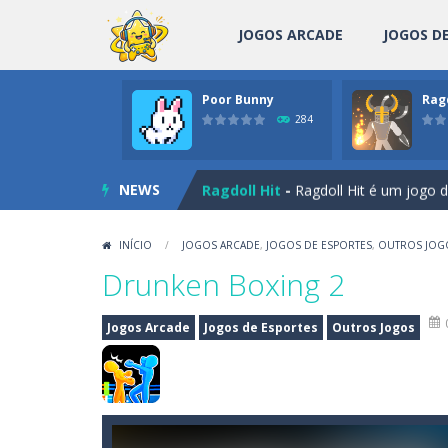
JOGOS ARCADE
JOGOS D
Poor Bunny
Ragd
Planet Clicker
-
Planet Clicker é um 
284
Poor Bunny
-
Poor Bunny é um dos de
NEWS
Ragdoll Hit
-
Ragdoll Hit é um jogo d
Idle Breakout
-
Idle Breakout é um j
INÍCIO
/
JOGOS ARCADE
,
JOGOS DE ESPORTES
,
OUTROS JOG
Geometry Dash
-
Geometry Dash é u
Drunken Boxing 2
Run 3
-
Run 3 é um dos destaques entr
Jogos Arcade
Jogos de Esportes
Outros Jogos
Bubble Shooter
-
Bubble Shooter é u
A Small World Cup
-
A Small World C
Papa’s Pizzeria
-
Papa’s Pizzeria é 