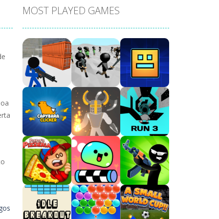
MOST PLAYED GAMES
de
boa
erta
Play
Play
Play
to
Play
Play
Play
gos