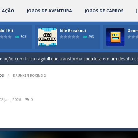
E AÇÃO
JOGOS DE AVENTURA
JOGOS DE CARROS
oll Hit
Idle Breakout
Geom
dos destaques entre os Jogos Arcade, oferecendo uma experiência simp
303
293
staques entre os Jogos Arcade, trazendo uma experiência divertida, 
e ação com física ragdoll que transforma cada luta em um desafio ca
ogo divertido e viciante que combina a clássica ideia de quebrar blo
OS
/
DRUNKEN BOXING 2
m dos grandes destaques entre os Jogos Arcade, oferecendo uma exper
e os Jogos de Aventura, trazendo uma experiência rápida, desafiador
08 jan , 2026
0
m dos destaques entre os Jogos Arcade, oferecendo uma experiência s
up é um dos destaques entre os Jogos de Esportes, trazendo uma exp
um dos destaques da categoria Outros Jogos, oferecendo uma experiênci