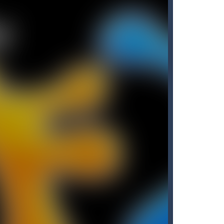
a simples, relaxante e muito viciante...
les, relaxante e muito viciante para...
rápida e desafiadora para quem gosta...