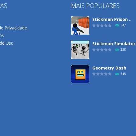
NAS
MAIS POPULARES
Stickman Prison ..
347
 de Privacidade
ós
de Uso
Stickman Simulator 
338
Geometry Dash
315
Capybara Clicker
303
Ragdoll Hit
303