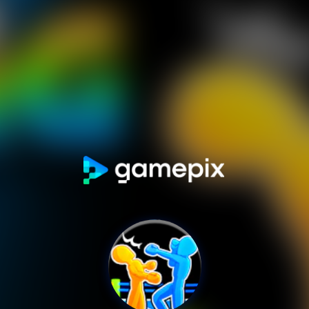
 é um dos destaques entre os Jogos Arcade, oferecendo uma experiênci
dos destaques entre os Jogos Arcade, oferecendo uma experiência simp
staques entre os Jogos Arcade, trazendo uma experiência divertida, 