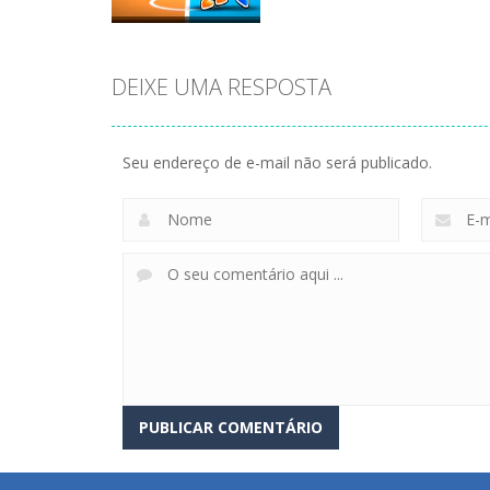
DEIXE UMA RESPOSTA
Zoom
PLAY
Seu endereço de e-mail não será publicado.