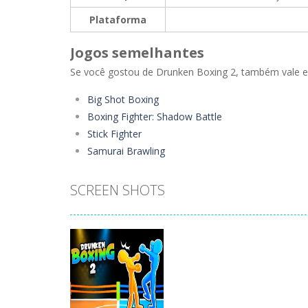
Plataforma
Jogos semelhantes
Se você gostou de Drunken Boxing 2, também vale exp
Big Shot Boxing
Boxing Fighter: Shadow Battle
Stick Fighter
Samurai Brawling
SCREEN SHOTS