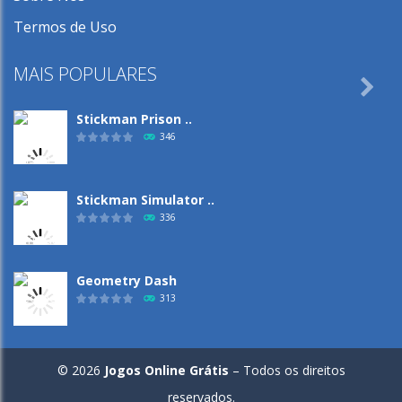
Termos de Uso
MAIS POPULARES

Stickman Prison ..
346
Stickman Simulator ..
336
Geometry Dash
313
Capybara Clicker
© 2026
Jogos Online Grátis
– Todos os direitos
301
reservados.